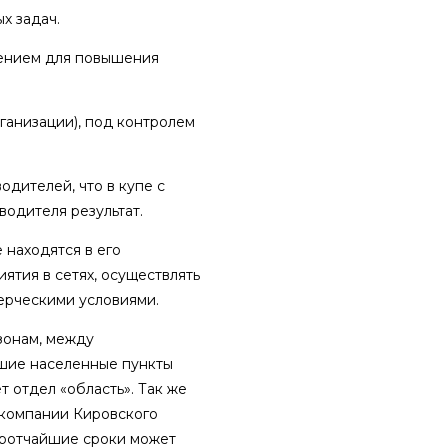
х задач.
лением для повышения
ганизации), под контролем
дителей, что в купе с
одителя результат.
 находятся в его
ятия в сетях, осуществлять
ерческими условиями.
зонам, между
ьшие населенные пункты
 отдел «область». Так же
 компании Кировского
 кротчайшие сроки может