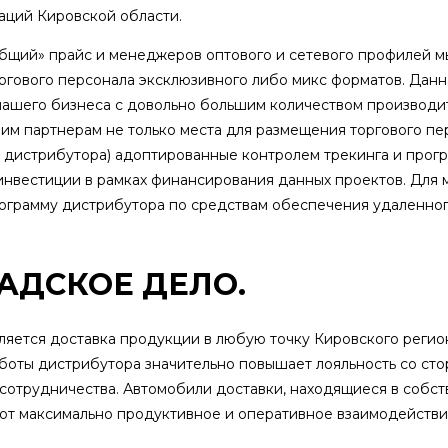
аций Кировской области.
бщий» прайс и менеджеров оптового и сетевого профилей м
ового персонала эксклюзивного либо микс форматов. Данн
 нашего бизнеса с довольно большим количеством производи
им партнерам не только места для размещения торгового пе
т дистрибутора) адоптированные контролем трекинга и прог
инвестиции в рамках финансирования данных проектов. Для
ограмму дистрибутора по средствам обеспечения удаленног
АДСКОЕ ДЕЛО.
яется доставка продукции в любую точку Кировского регион
боты дистрибутора значительно повышает лояльность со сто
сотрудничества. Автомобили доставки, находящиеся в собств
т максимально продуктивное и оперативное взаимодействи