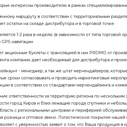
торые интересны производителю в рамках специализированны
ренному маршруту в соответствии с территориальным разде
ет остатки на складе дистрибутора и в торговой точке.
яется 1-2 раза в неделю (в зависимости от типа торговой ор
 GPS навигации.
т акционные буклеты с трансляцией в них PROMO от произво
нта компании дает необходимый для дистрибутора и произв
ейкаунт - менеджер, а так же штат мерчендайзеров, которые
ые сроки согласовывать и проводить маркетинговые меропри
кции в соответствии со стандартами мерчендайзинга и комм
ние ответственности за территорию региона по нескольким 
ности город Киров и близ лежащие города спутники и небол
бласть с региональными центрами и периферией обслуживает
я розница и оптовое звено. Логистическое покрытие нашей
зволяет с уверенностью заявит о том, что Ваша продукция в