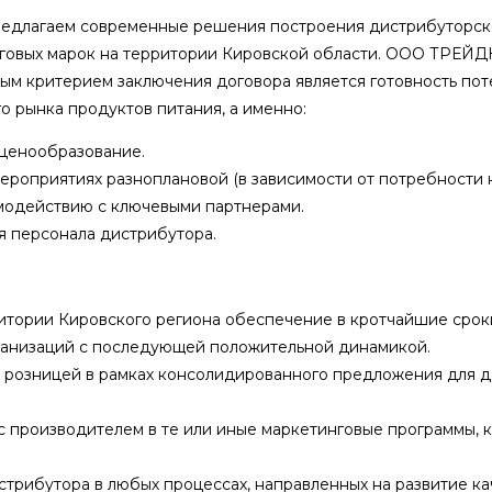
редлагаем современные решения построения дистрибуторско
говых марок на территории Кировской области. ООО ТРЕЙ
ым критерием заключения договора является готовность пот
о рынка продуктов питания, а именно:
 ценообразование.
мероприятиях разноплановой (в зависимости от потребности 
модействию с ключевыми партнерами.
я персонала дистрибутора.
ритории Кировского региона обеспечение в кротчайшие сро
ганизаций с последующей положительной динамикой.
розницей в рамках консолидированного предложения для д
с производителем в те или иные маркетинговые программы, к
стрибутора в любых процессах, направленных на развитие к