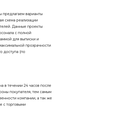
ы предлагаем варианты
ая схема реализации
телей. Данные проекты
рсонала с полной
раммой для выписки и
 максимальной прозрачности
о доступа (по
а в течении 24 часов после
роны покупателя, тем самым
енности компании, а так же
е с торговыми