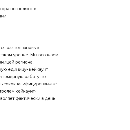
тора позволяют в
ции.
тся разноплановые
соком уровне. Мы осознаем
зницей региона,
ную единицу- кейкаунт
ланомерную работу по
- высококвалифицированные
тролем кейкаунт-
воляет фактически в день